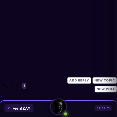
Page
1
of
1
1
wen1ZAY
#
1
19:05:35