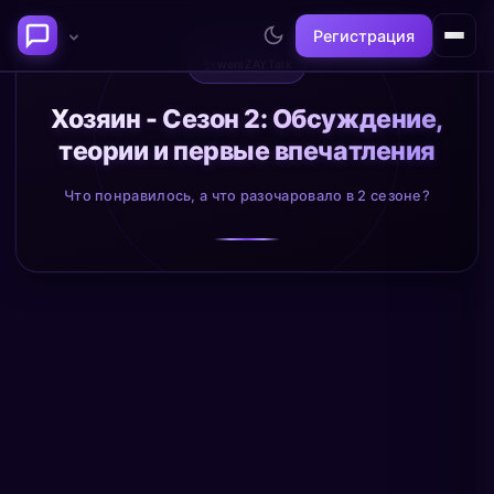
Регистрация
✨
weniZAYTalk
Последние темы
Хозяин - Сезон 2: Обсуждение,
теории и первые впечатления
Философия сознания:
Нейронаука и
где граница между "я" и
реальность
Что понравилось, а что разочаровало в 2 сезоне?
миром?
@alex
@neuro