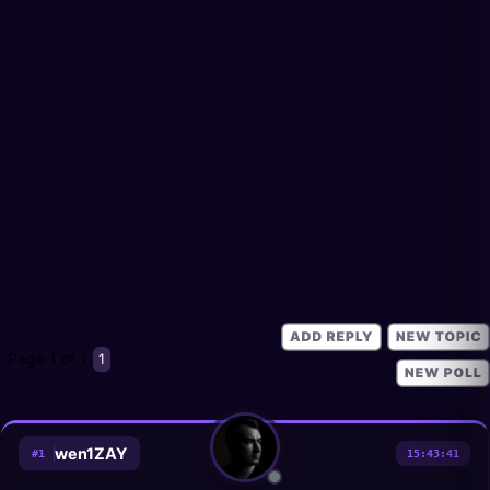
Page
1
of
1
1
wen1ZAY
#
1
15:43:41