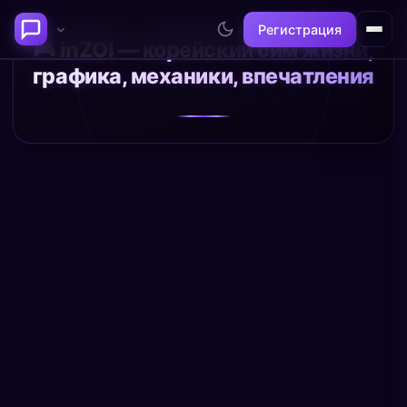
Регистрация
🎮 inZOI — корейский сим жизни,
графика, механики, впечатления
Последние темы
Философия сознания:
Нейронаука и
где граница между "я" и
реальность
миром?
@alex
@neuro