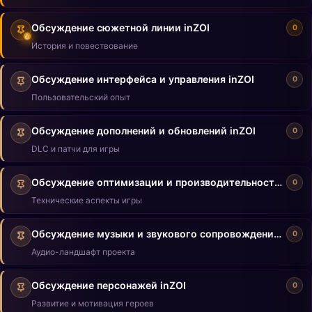
Обсуждение сюжетной линии inZOI
0
История и повествование
Обсуждение интерфейса и управления inZOI
0
Пользовательский опыт
Обсуждение дополнений и обновлений inZOI
0
DLC и патчи для игры
Обсуждение оптимизации и производительности inZOI
0
Технические аспекты игры
Обсуждение музыки и звукового сопровождения inZOI
0
Аудио-ландшафт проекта
Обсуждение персонажей inZOI
0
Развитие и мотивация героев