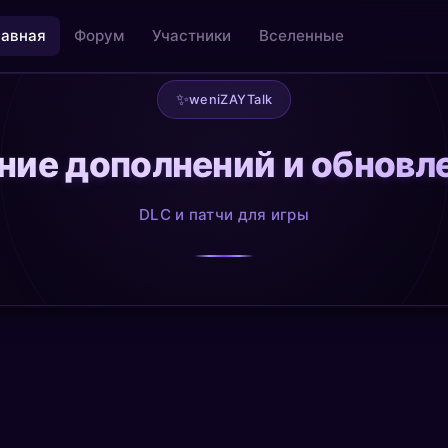
лавная
Форум
Участники
Вселенные
✨
weniZAYTalk
ие дополнений и обновле
льность
Творчество как медитация
@creative
DLC и патчи для игры