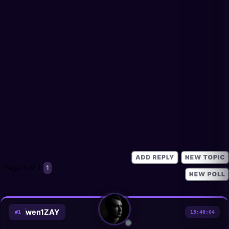
Page
1
of
1
1
wen1ZAY
#
1
15:46:04