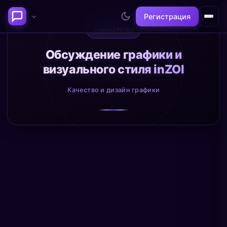
Регистрация
✨
weniZAYTalk
Последние темы
Обсуждение графики и
визуального стиля inZOI
Философия сознания:
Нейронаука и
где граница между "я" и
реальность
Качество и дизайн графики
миром?
@alex
@neuro