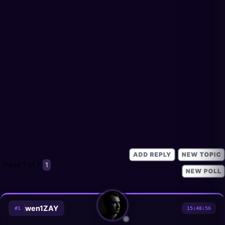
Page
1
of
1
1
wen1ZAY
#
1
15:48:56