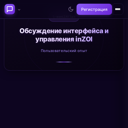
Регистрация
✨
weniZAYTalk
Последние темы
Обсуждение интерфейса и
управления inZOI
Философия сознания:
Нейронаука и
где граница между "я" и
реальность
Пользовательский опыт
миром?
@alex
@neuro