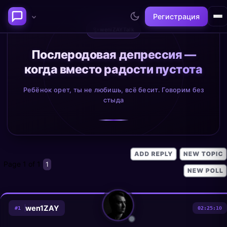
Регистрация
✨
weniZAYTalk
Последние темы
Послеродовая депрессия —
когда вместо радости пустота
Философия сознания:
Нейронаука и
где граница между "я" и
реальность
Ребёнок орет, ты не любишь, всё бесит. Говорим без
миром?
стыда
@alex
@neuro
Page
1
of
1
1
wen1ZAY
#
1
02:25:10