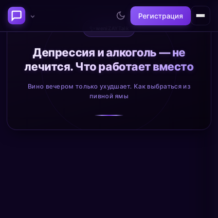
Регистрация
✨
weniZAYTalk
Последние темы
Депрессия и алкоголь — не
лечится. Что работает вместо
Философия сознания:
Нейронаука и
где граница между "я" и
реальность
Вино вечером только ухудшает. Как выбраться из
миром?
пивной ямы
@alex
@neuro