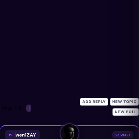
Page
1
of
1
1
wen1ZAY
#
1
02:26:25