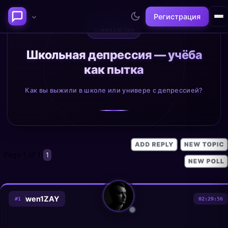
Регистрация
✨
weniZAYTalk
Последние темы
Школьная депрессия — учёба
как пытка
Философия сознания:
Нейронаука и
где граница между "я" и
реальность
Как вы выжили в школе или универе с депрессией?
миром?
@alex
@neuro
Page
1
of
1
1
wen1ZAY
#
1
02:29:56